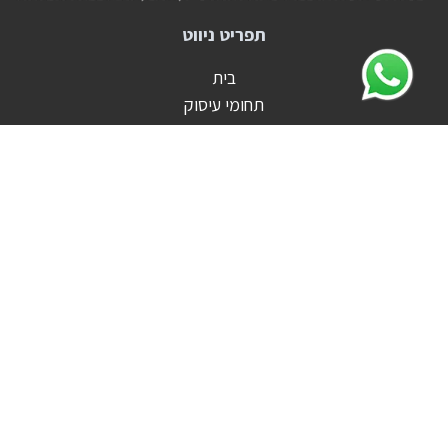
תפריט ניווט
בית
תחומי עיסוק
למה אנחנו?
צוות המשרד
ייעוץ משפטי
המדריך לעובד
הרצאות
צור קשר
English
יצירת קשר
אריה פרדמן, משרד עורכי דין, נוטריון וגישור
רח' בבלי 25, רובע ט', אשדוד 7764721
טלפון: 08-8555442