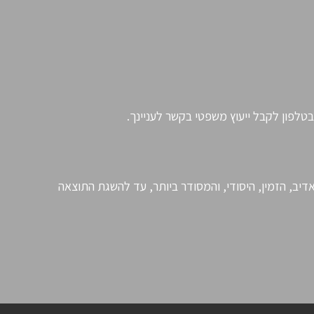
דיב, הזמין, היסודי, והמסודר ביותר, עד להשגת התוצאה