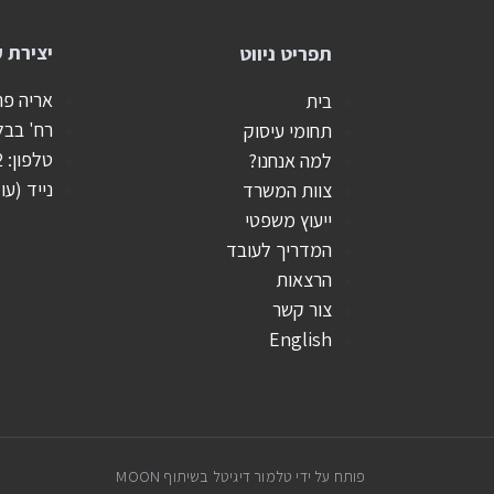
יצירת 
תפריט ניווט
אריה פרד
בית
רח' בבלי 25, רובע ט', אשדוד 
תחומי עיסוק
טלפון: 08-8555442
למה אנחנו?
נייד (עו"ד 
צוות המשרד
ייעוץ משפטי
המדריך לעובד
הרצאות
צור קשר
English
פותח על ידי טלמור דיגיטל
בשיתוף MOON